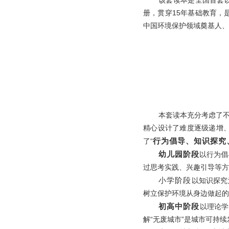
该套读本是全国首套
册，贯穿15年基础教育，
中国环境保护领域奠基人、
本套读本充分考虑了不
精心设计了难度逐级递增
行为倡导、知识探究
了“
幼儿园阶段
以行为倡
过思考实践、兴趣引导等方
小学阶段
以知识探究
树立保护环境从身边做起的
初高中阶段
以理论学
解“无废城市”是城市可持