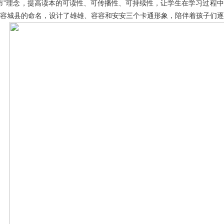
市”理念，提高读本的可读性、可传播性、可持续性，让学生在学习过程
容城县的命名，设计了雄雄、容容和安安三个卡通形象，陪伴着孩子们逐