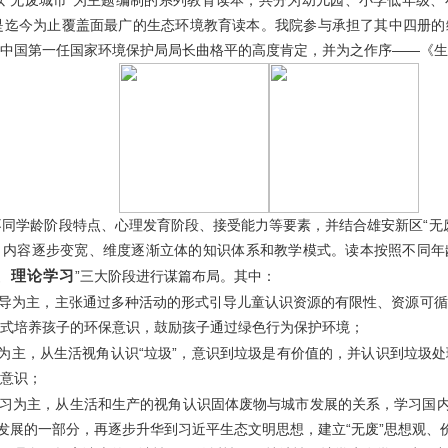
以“无废城市”为主题编制的系列教育读本，共分为幼儿园、小学低年级
是迄今为止覆盖面最广的生态环境教育读本。我院参与承担了其中四册的
中国第一任国家环境保护局局长曲格平的高度肯定，并为之作序——《生
同学龄阶段特点、心理发育阶段、接受能力等要素，并结合雄安新区“无
、内容逐步变宽、维度逐渐立体的知识体系和教学模式。读本按照不同年
、理论学习
”三大阶段进行谋篇布局。其中：
导为主，主张通过多种活动的形式引导儿童认识资源的有限性、资源可循
式培养孩子的环保意识，鼓励孩子通过绿色行为保护环境；
为主，从生活视角认识“垃圾”，意识到垃圾是有价值的，并认识到垃圾
意识；
习为主，从生活和生产的视角认识固体废物与城市发展的关系，学习国内
续发展的一部分，再逐步升华到习近平生态文明思想，建立“无废”思想观、