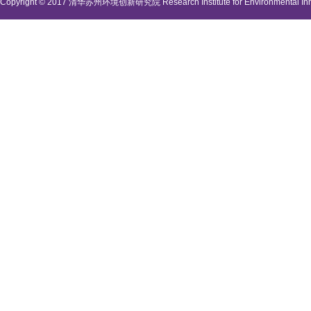
Copyright © 2017 清华苏州环境创新研究院 Research Institute for Environmental Innova