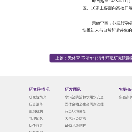
即日起至2023年1
区、10家主要面向高校开
美丽中国，我是行动
快推进人与自然和谐共生的
上篇：
无体育 不清华 | 清华环境研究院跑
赛！
研究院概况
研发团队
实验条
研究院简介
水污染防治和饮用水安全
实验条
历史沿革
固体废物全生命周期管理
组织机构
污染场地修复
管理团队
大气污染防治
历任领导
EHS风险防控