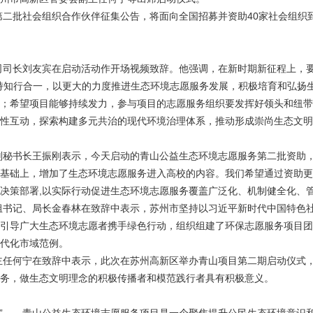
第二批社会组织合作伙伴征集公告，将面向全国招募并资助40家社会组织
司司长刘友宾在启动活动作开场视频致辞。他强调，在新时期新征程上，要
持知行合一，以更大的力度推进生态环境志愿服务发展，积极培育和弘扬
；希望项目能够持续发力，参与项目的志愿服务组织要发挥好领头和纽带
性互动，探索构建多元共治的现代环境治理体系，推动形成崇尚生态文明
副秘书长王振刚表示，今天启动的青山公益生态环境志愿服务第二批资助
基础上，增加了生态环境志愿服务进入高校的内容。我们希望通过资助更
决策部署,以实际行动促进生态环境志愿服务覆盖广泛化、机制健全化、
组书记、局长金春林在致辞中表示，苏州市坚持以习近平新时代中国特色
引导广大生态环境志愿者携手绿色行动，组织组建了环保志愿服务项目团
代化市域范例。
主任何宁在致辞中表示，此次在苏州高新区举办青山项目第二期启动仪式
务，做生态文明理念的积极传播者和模范践行者具有积极意义。