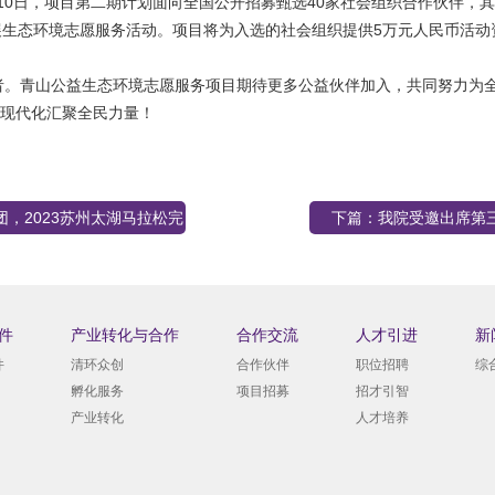
1月10日，项目第二期计划面向全国公开招募甄选40家社会组织合作伙伴，
展生态环境志愿服务活动。项目将为入选的社会组织提供5万元人民币活动
者。青山公益生态环境志愿服务项目期待更多公益伙伴加入，共同努力为
现代化汇聚全民力量！
团，2023苏州太湖马拉松完
下篇：
我院受邀出席第
高级别论坛
件
产业转化与合作
合作交流
人才引进
新
件
清环众创
合作伙伴
职位招聘
综
孵化服务
项目招募
招才引智
产业转化
人才培养