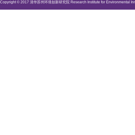
Copyright © 2017 清华苏州环境创新研究院 Research Institute for Environmental Innova