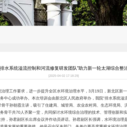
“排水系统溢流控制和河流修复研发团队”助力新一轮太湖综合整
[2025-04-02 17:18:29]
境治理工作要求，进一步提升全区水环境治理水平，
3
月
19
日，新北区新一
务中心成功举办。本次培训会由新北区人民政府举办，我院
“
排水系统溢
术骨干孙朝霞主讲，吸引了住建局、城管局、农业农村局、生态环境局、
务骨干共
70
人齐聚一堂，共同探讨水环境综合治理的技术、管理创新和
主持，孙君副区长出席会议并作动员讲话。孙君副区长强调，水环境治理
质量发展的重要举措。他号召全区各部门、各单位要高度重视水环境治理