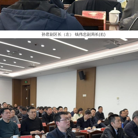
孙君副区长（左） 钱伟忠副局长
(
右
)