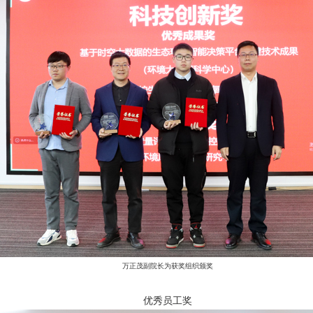
万正茂副院长为获奖组织颁奖
优秀员工奖